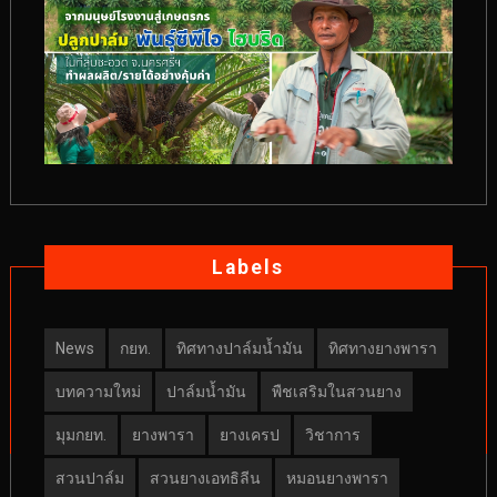
Labels
News
กยท.
ทิศทางปาล์มน้ำมัน
ทิศทางยางพารา
บทความใหม่
ปาล์มน้ำมัน
พืชเสริมในสวนยาง
มุมกยท.
ยางพารา
ยางเครป
วิชาการ
สวนปาล์ม
สวนยางเอทธิลีน
หมอนยางพารา