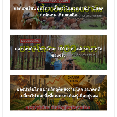
ถอดบทเรียน อินโดฯ “เลี้ยงวัวในสวนปาล์ม” โมเดล
ลดต้นทุน เพิ่มผลผลิต
มองรอบด้าน ‘ยางโลละ 100 บาท’ แค่กระแส หรือ
ของจริง
มองปาล์มไทย ผ่านวิกฤติพลังงานโลก อนาคตที่
เปลี่ยนไป และสิ่งที่เกษตรกรต้องรู้เพื่ออยู่รอด