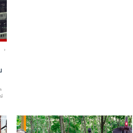
บ
บล
ษ์