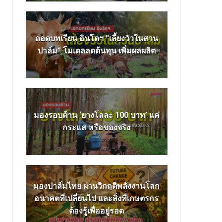
ถอดบทเรียน อินโดฯ “เลี้ยงวัวในสวน
ปาล์ม” โมเดลลดต้นทุน เพิ่มผลผลิต
มองรอบด้าน ‘ยางโลละ 100 บาท’ แค่
กระแส หรือของจริง
มองปาล์มไทย ผ่านวิกฤติพลังงานโลก
อนาคตที่เปลี่ยนไป และสิ่งที่เกษตรกร
ต้องรู้เพื่ออยู่รอด