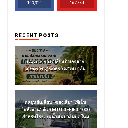
103,929
167,544
RECENT POSTS
แนวทางการเปลี่ยนตัวเองจาก
เกษตรกร สู่ นักธุรกิจสวนปาล์ม
กลยุทธ์เปลี่ยน “ของเสีย” ให้เป็น
“พลังงาน” ด้วย MTU SERIES 4000
สำหรับโรงงานน้ำมันปาล์มยุคใหม่