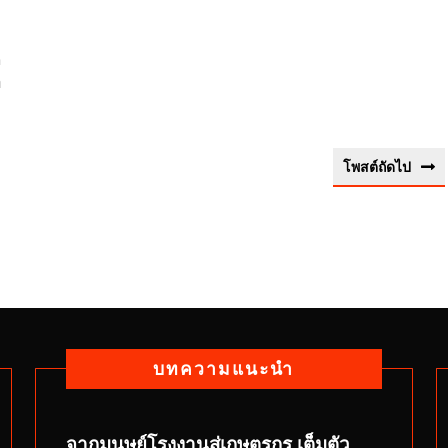
อ
่
โพสต์ถัดไป
บทความแนะนำ
จากมนุษย์โรงงานสู่เกษตรกร เต็มตัว