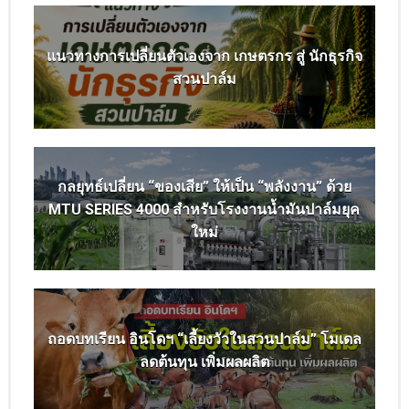
แนวทางการเปลี่ยนตัวเองจาก เกษตรกร สู่ นักธุรกิจ
สวนปาล์ม
กลยุทธ์เปลี่ยน “ของเสีย” ให้เป็น “พลังงาน” ด้วย
MTU SERIES 4000 สำหรับโรงงานน้ำมันปาล์มยุค
ใหม่
ถอดบทเรียน อินโดฯ “เลี้ยงวัวในสวนปาล์ม” โมเดล
ลดต้นทุน เพิ่มผลผลิต