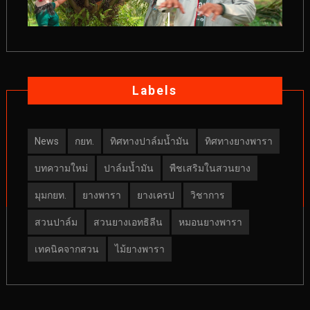
Labels
News
กยท.
ทิศทางปาล์มน้ำมัน
ทิศทางยางพารา
บทความใหม่
ปาล์มน้ำมัน
พืชเสริมในสวนยาง
มุมกยท.
ยางพารา
ยางเครป
วิชาการ
สวนปาล์ม
สวนยางเอทธิลีน
หมอนยางพารา
เทคนิคจากสวน
ไม้ยางพารา