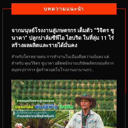
บทความแนะนำ
จากมนุษย์โรงงานสู่เกษตรกร เต็มตัว “วิจิตร ชู
นาคา” ปลูกปาล์มซีพีไอ ไฮบริด ในที่ลุ่ม 11 ไร่
สร้างผลผลิตและรายได้มั่นคง
สำหรับใครหลายคน การทำงานในเมืองคือความมั่นคง แต่
สำหรับ คุณวิจิตร ชูนาคา อดีตพนักงานบริษัทผลิตรถยนต์จาก
สมุทรปราการ ผู้คร่ำหวอดในโรงงานมานานกว...