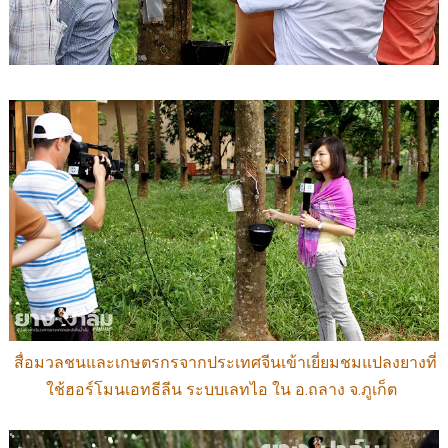
สื่อมวลชนและเกษตรกรจากประเทศจีนเข้าเยี่ยมชมแปลงยางที่
ใช้ฮอร์โมนเอทธีลีน ระบบเลทไอ ใน อ.ถลาง จ.ภูเก็ต