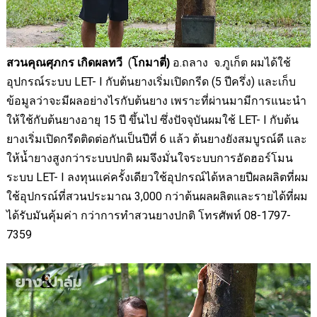
ศุภกร เกิดผลทวี
(
อ.ถลาง จ.ภูเก็ต ผมได้ใช้
สวนคุณ
โกมาตี่)
อุปกรณ์ระบบ
LET- I
กับต้นยางเริ่มเปิดกรีด (5 ปีครึ่ง) และเก็บ
ข้อมูลว่าจะมีผลอย่างไรกับต้นยาง เพราะที่ผ่านมามีการแนะนำ
ให้ใช้กับต้นยางอายุ 15 ปี ขึ้นไป ซึ่ง
ปัจจุบันผมใช้ LET- I กับต้น
ยางเริ่มเปิดกรีดติดต่อกันเป็นปีที่ 6 แล้ว ต้นยางยังสมบูรณ์ดี และ
ให้น้ำยางสูงกว่าระบบปกติ ผมจึงมั่นใจระบบการอัดฮอร์โมน
ระบบ
LET- I
ลงทุนแค่ครั้งเดียวใช้อุปกรณ์ได้หลายปีผลผลิตที่ผม
ใช้อุปกรณ์ที่สวนประมาณ
3,000
กว่าต้นผลผลิตและรายได้ที่ผม
ได้รับมันคุ้มค่า กว่าการทำสวนยางปกติ โทรศัพท์
08-1797-
7359