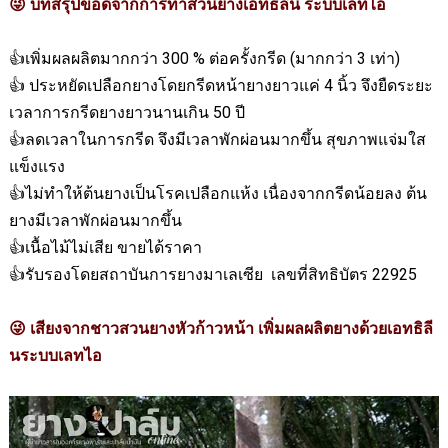
บทสรุปข้อดีจากการทำสวนยางเอทธิลีน ระบบเลทไอ
😜
👍เพิ่มผลผลิตมากกว่า
300 %
ต่อครั้งกรีด (มากกว่า
3
เท่า)
👍 ประหยัดเปลือกยางโดยกรีดหน้ายางยาวแค่
4
นิ้ว จึงยืดระยะ
เวลาการกรีดยางยาวนานเกิน
50
ปี
👍ลดเวลาในการกรีด จึงมีเวลาพักผ่อนมากขึ้น สุขภาพแจ่มใส
แข็งแรง
👍ไม่ทำให้ต้นยางเป็นโรคเปลือกแห้ง เนื่องจาก
กรีดน้อยลง ต้น
ยางมีเวลาพักผ่อนมากขึ้น
👍เนื้อไม้ไม่เสีย ขายได้ราคา
👍รับรองโดยสถาบันการยางมาเลเซีย เลขที่สิทธิบัตร
22925
เสียงจากชาวสวนยางหัวก้าวหน้า เพิ่มผลผลิตยางด้วยเอทธิลี
😜
นระบบเลทไอ