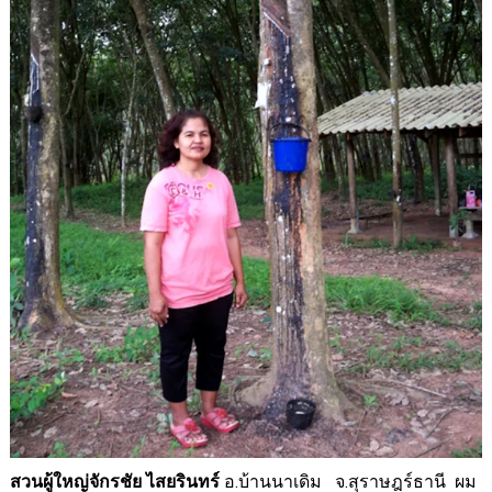
อ.บ้านนาเดิม จ.สุราษฎร์ธานี ผม
สวนผู้ใหญ่จักรชัย ไสยรินทร์