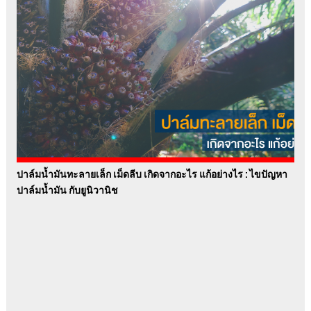
ปาล์มน้ำมันทะลายเล็ก เม็ดลีบ เกิดจากอะไร แก้อย่างไร : ไขปัญหา
ปาล์มน้ำมัน กับยูนิวานิช