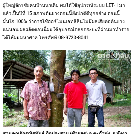
ผู้ใหญ่จักรชัยคนบ้านนาเดิม ผมได้ใช้อุปกรณ์ระบบ
LET- I
มา
แล้วเป็นปีที่ 15 สภาพต้นยางตอนนี้ยังปกติดีทุกอย่าง ตอนนี้
มั่นใจ 100
%
ว่าการใช้ฮอร์โมนเอทธิลีนไม่มีผลเสียต่อต้นยาง
แน่นอน ผลผลิตตอนนี้ผมใช้อุปกรณ์ตลอดระยะที่ผ่านมาทำราย
ได้ให้ผมมหาศาล โทรศัพท์ 08
-9723-8041
สวนคุณจักรณัฐพันธ์ กิจประสาน (ซ้ายสุด)
อ.ตะกั่วทุ่ง
จ.พังงา