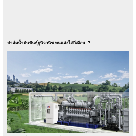
ปาล์มน้ำมันพันธุ์ยูนิวานิช ทนแล้งได้กี่เดือน..?