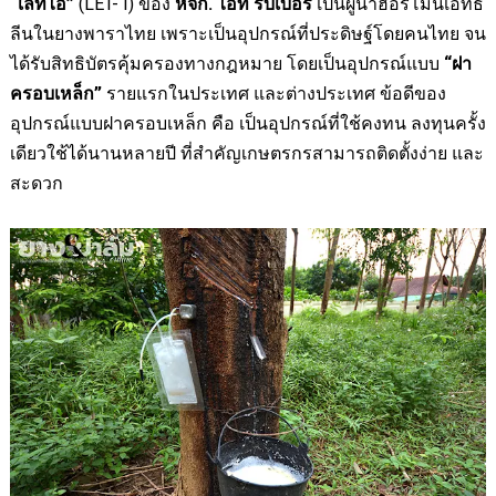
“เลทไอ”
(
LET- I
) ของ
หจก. ไอที รับเบอร์
เป็นผู้นำฮอร์โมนเอทธิ
ลีนในยางพาราไทย เพราะเป็นอุปกรณ์ที่ประดิษฐ์โดยคนไทย จน
ได้รับสิทธิบัตรคุ้มครองทางกฎหมาย โดยเป็นอุปกรณ์แบบ
“ฝา
ครอบเหล็ก”
รายแรกในประเทศ และต่างประเทศ ข้อดีของ
อุปกรณ์แบบฝาครอบเหล็ก คือ เป็นอุปกรณ์ที่ใช้คงทน ลงทุนครั้ง
เดียวใช้ได้นานหลายปี ที่สำคัญเกษตรกรสามารถติดตั้งง่าย และ
สะดวก