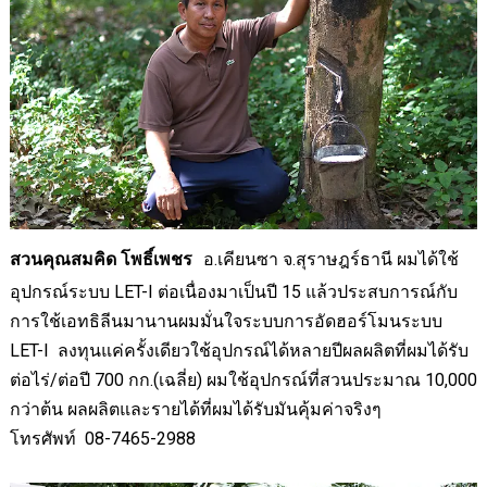
โพธิ์เพชร
อ.เคียนซา จ.สุราษฎร์ธานี ผมได้ใช้
สวนคุณสมคิด
อุปกรณ์ระบบ
LET-I ต่อเนื่อง
มาเป็นปี 15 แล้วประสบการณ์กับ
การใช้เอทธิลีนมานานผมมั่นใจระบบการอัดฮอร์โมนระบบ
LET-I
ลงทุนแค่ครั้งเดียวใช้อุปกรณ์ได้หลายปีผลผลิตที่ผมได้รับ
ต่อไร่/ต่อปี
700
กก
.
(เฉลี่ย) ผมใช้อุปกรณ์ที่สวนประมาณ
10,000
กว่าต้น ผลผลิตและรายได้ที่ผมได้รับมันคุ้มค่าจริงๆ
โทรศัพท์
08-7465-2988