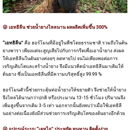
😜 เอทธิลีน ช่วยน้ำยางไหลนาน ผลผลิตเพิ่มขึ้น 300
%
“เอทธิลีน”
คือ ฮอร์โมนที่มีอยู่ในพืชโดยธรรมชาติ รวมถึงในต้น
ยางพารา เพียงแต่จะสูญเสียไปกับการกรีดเพื่อเอาน้ำยาง ส่งผล
ให้เอทธิลีนในต้นยางค่อยๆ ลดหายไป จนไม่เพียงพอต่อการ
เจริญเติบโตและสร้างน้ำยาง จึงมีแนวคิดนำเอทธิลีนมาเติมให้
ต้นยาง ซึ่งเป็นเอทธิลีนที่มีความบริสุทธิ์สูง 99.99
%
ฮอร์โมนตัวนี้ช่วยกระตุ้นท่อน้ำยางให้ขยายตัว จึงช่วยให้น้ำยาง
จึงไหลได้นานกว่าปกติ หรือประมาณ 13-15 ชั่วโมง ปริมาณจึง
เพิ่มสูงขึ้นจากเดิม 3-5 เท่า นอกจากนั้นยังพบว่าเมื่อใช้เอทธิลี
นอย่างต่อเนื่องยังมีส่วนช่วยการเจริญเติบโตของต้นยางอีกด้วย
อุปกรณ์ระบบ “เลทไอ” ประหยัด ทนทาน ติดตั้งง่าย
😜