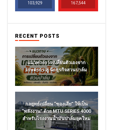
103,929
167,544
RECENT POSTS
แนวทางการเปลี่ยนตัวเองจาก
เกษตรกร สู่ นักธุรกิจสวนปาล์ม
กลยุทธ์เปลี่ยน “ของเสีย” ให้เป็น
“พลังงาน” ด้วย MTU SERIES 4000
สำหรับโรงงานน้ำมันปาล์มยุคใหม่