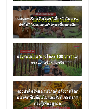
ถอดบทเรียน อินโดฯ “เลี้ยงวัวในสวน
ปาล์ม” โมเดลลดต้นทุน เพิ่มผลผลิต
มองรอบด้าน ‘ยางโลละ 100 บาท’ แค่
กระแส หรือของจริง
มองปาล์มไทย ผ่านวิกฤติพลังงานโลก
อนาคตที่เปลี่ยนไป และสิ่งที่เกษตรกร
ต้องรู้เพื่ออยู่รอด