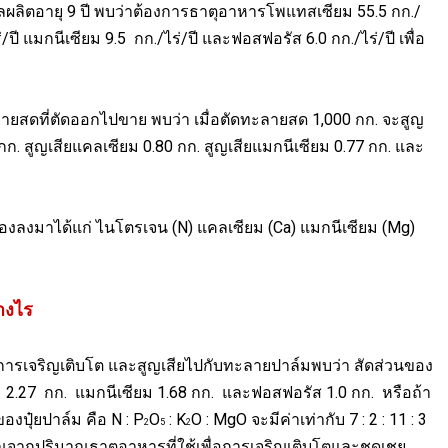
ผลผลิตอายุ 9 ปี พบว่าต้องการธาตุอาหารโพแทสเซียม 55.5 กก./
/ปี แมกนีเซียม 9.5 กก./ไร่/ปี และฟอสฟอรัส 6.0 กก./ไร่/ปี เพื่อ
ยสดที่ตัดออกไปขาย พบว่า เมื่อตัดทะลายสด 1,000 กก. จะสูญ
ก. สูญเสียแคลเซียม 0.80 กก. สูญเสียแมกนีเซียม 0.77 กก. และ
รองลงมาได้แก่ ไนโตรเจน (
N
) แคลเซียม (
Ca
) แมกนีเซียม (
Mg
)
่างไร
บการเจริญเติบโต และสูญเสียไปกับทะลายปาล์มพบว่า สัดส่วนของ
ม
2.27
กก. แมกนีเซียม
1.68
กก. และฟอสฟอรัส
1.0
กก. หรือถ้า
องปุ๋ยปาล์ม คือ
N : P
O
: K
O : MgO
จะมีค่าเท่ากับ 7
: 2 : 11 : 3
2
5
2
นวณจากปริมาณธาตุอาหารที่ใช้เพื่อการเจริญเติบโตและชดเชย