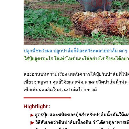
ปลูกพืชหวังผล ปลูกปาล์มก็ต้องหวังทะลายปาล์ม ดกๆ ผลผล
ใส่ปุ๋ยสูตรอะไร ใส่เท่าไหร่ และใส่อย่างไร จึงจะได้อย่
ลองอ่านบทความเรื่อง เทคนิคการให้ปุ๋ยกับปาล์มที่ให้ผ
เชี่ยวชาญจาก ศูนย์วิจัยและพัฒนาผลผลิตปาล์มน้ำมัน
เพื่อเพิ่มผลผลิตในสวนปาล์มได้อย่างดี
━━━━━━━━━━━━━━━
Hightlight :
สูตรปุ๋ย และชนิดของปุ๋ยสำหรับปาล์มน้ำมันให้ผ
▶
▶
วิธีสังเกตว่าต้นปาล์มเบื้องต้น ว่าได้ธาตุอาห