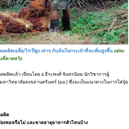
ิตเฉลี่ย/ไร่/ปีสูง เท่าๆ กับเงินในกระเป๋าที่จะเพิ่มสูงขึ้น
แต่จะ
างที่คาดหวัง
ลผลิตแล้ว เขียนโดย อ.ธีระพงศ์ จันทรนิยม นักวิชาการผู้
 มหาวิทยาลัยสงขลานครินทร์ (มอ.) ซึ่งจะเป็นแนวทางในการใส่ปุ๋ย
ลผลิต
ารเพียงพอหรือไม่ และขาดธาตุอาหารตัวไหนบ้าง