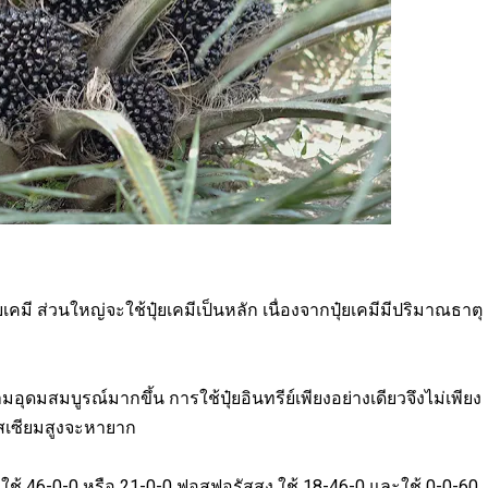
๋ยเคมี ส่วนใหญ่จะใช้ปุ๋ยเคมีเป็นหลัก เนื่องจากปุ๋ยเคมีมีปริมาณธาตุ
ามอุดมสมบูรณ์มากขึ้น การใช้ปุ๋ยอินทรีย์เพียงอย่างเดียวจึงไม่เพียง
ทสเซียมสูงจะหายาก
เจน ใช้ 46-0-0 หรือ 21-0-0 ฟอสฟอรัสสูง ใช้ 18-46-0 และใช้ 0-0-60