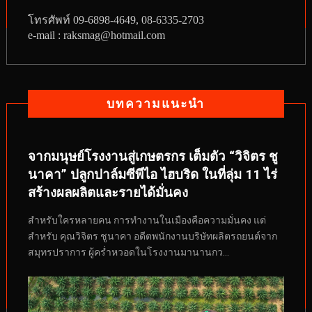
โทรศัพท์
09-6898-4649, 08-6335-2703
e-mail : raksmag@hotmail.com
บทความแนะนำ
จากมนุษย์โรงงานสู่เกษตรกร เต็มตัว “วิจิตร ชู
นาคา” ปลูกปาล์มซีพีไอ ไฮบริด ในที่ลุ่ม 11 ไร่
สร้างผลผลิตและรายได้มั่นคง
สำหรับใครหลายคน การทำงานในเมืองคือความมั่นคง แต่
สำหรับ คุณวิจิตร ชูนาคา อดีตพนักงานบริษัทผลิตรถยนต์จาก
สมุทรปราการ ผู้คร่ำหวอดในโรงงานมานานกว...