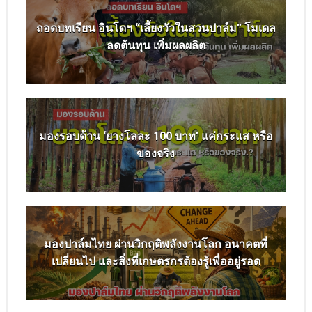
ถอดบทเรียน อินโดฯ “เลี้ยงวัวในสวนปาล์ม” โมเดล
ลดต้นทุน เพิ่มผลผลิต
มองรอบด้าน ‘ยางโลละ 100 บาท’ แค่กระแส หรือ
ของจริง
มองปาล์มไทย ผ่านวิกฤติพลังงานโลก อนาคตที่
เปลี่ยนไป และสิ่งที่เกษตรกรต้องรู้เพื่ออยู่รอด