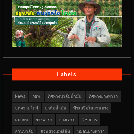
Labels
News
กยท.
ทิศทางปาล์มน้ำมัน
ทิศทางยางพารา
บทความใหม่
ปาล์มน้ำมัน
พืชเสริมในสวนยาง
มุมกยท.
ยางพารา
ยางเครป
วิชาการ
สวนปาล์ม
สวนยางเอทธิลีน
หมอนยางพารา