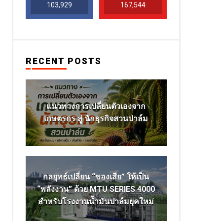
103,929
167,544
RECENT POSTS
แนวทางการเปลี่ยนตัวเองจาก
เกษตรกร สู่ นักธุรกิจสวนปาล์ม
กลยุทธ์เปลี่ยน “ของเสีย” ให้เป็น
“พลังงาน” ด้วย MTU SERIES 4000
สำหรับโรงงานน้ำมันปาล์มยุคใหม่