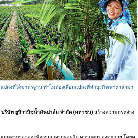
แปลงที่ได้มาตรฐาน ทำไมต้องเลือกแปลงที่ทำธุรกิจเพาะกล้ามา
ช
บริษัท ยูนิวานิชน้ำมันปาล์ม จำกัด (มหาชน)
สร้างความกระจ่าง
้ำมันเกษตรกรอาจจะพิจารณาจากผลผลิต ความ
ดก
ของ
ทะลาย โดยดู