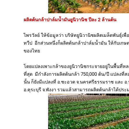
ผลิตต้นกล้าปาล์มน้ำมันยูนิวานิช ปีละ 2 ล้านต้น
ไพรวัลย์ ให้ข้อมูลว่า บริษัทยูนิวานิชผลิตเมล็ดพันธ
ทวีป
อีกส่วนหนึ่งก็ผลิตต้นกล้าปาล์มน้ำมัน ให้กับเ
ของไทย
โดยแปลงเพาะกล้าของยูนิวานิชกระจายอยู่ในพื้นที่หลา
ที่สุด
มีกำลังการผลิตต้นกล้า 750,000 ต้น/ปี แปลงที่ส
นั้น ก็ยังมีแปลงที่ อ.ชะอวด จ.นครศรีธรรมราช และ 
อ.คุระบุรี จ.พังงา รวมแล้วสามารถผลิตต้นกล้าได้ประ