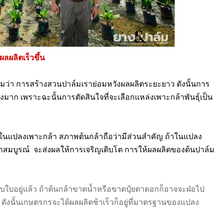
ลผลิตเร็วขึ้น
เติมว่า การสร้างสวนปาล์มเราย่อมหวังผลผลิตระยะยาว ดังนั้นการ
าก เพราะฉะนั้นการตัดสินใจที่จะเลือกแหล่งเพาะกล้าพันธุ์เป็น
ดการในแปลงเพาะกล้า สภาพต้นกล้าถือว่ามีส่วนสำคัญ ถ้าในแปลง
้าสมบูรณ์
จะส่งผลให้การเจริญเติบโต การให้ผลผลิตของต้นปาล์ม
บใบอยู่แล้ว ถ้าต้นกล้าขาดน้ำหรือขาดปุ๋ยตาดอกก็อาจจะฝ่อไป
ังนั้นเกษตรกรจะได้ผลผลิตช้าเร็วก็อยู่ที่มาตรฐานของแปลง