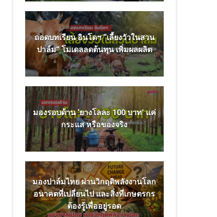
ถอดบทเรียน อินโดฯ “เลี้ยงวัวในสวน
ปาล์ม” โมเดลลดต้นทุน เพิ่มผลผลิต
มองรอบด้าน ‘ยางโลละ 100 บาท’ แค่
กระแส หรือของจริง
มองปาล์มไทย ผ่านวิกฤติพลังงานโลก
อนาคตที่เปลี่ยนไป และสิ่งที่เกษตรกร
ต้องรู้เพื่ออยู่รอด