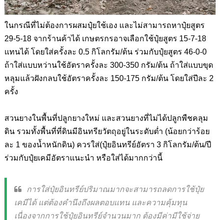
ในกรณีที่ไม่ต้องการผสมปุ๋ยใช้เอง และไม่สามารถหาปุ๋ยสูตร
29-5-18
จากร้านค้าได้ เกษตรกร
อาจเลือกใช้ปุ๋ยสูตร
15-7-18
แทนได้ โดยใส่ครั้งละ
0.5
กิโลกรัม
/
ต้น ร่วมกับปุ๋ยสูตร
46-0-0
ถ้าใส่แบบหว่านใช้อัตราครั้งละ
300-350
กรัม/ต้น ถ้าใส่แบบขุด
หลุมแล้วฝังกลบใช้อัตราครั้งละ
150-175
กรัม/ต้น โดยใส่ปีละ
2
ครั้ง
สวนยางในพื้นที่ปลูกยางใหม่ และสวนยางที่ไม่ได้ปลูกพืชคลุม
ดิน รวมทั้งพื้นที่ที่ดินมีอินทรียวัตถุอยู่ในระดับต่ำ (น้อยกว่าร้อย
ละ
1
ของน้ำหนักดิน) ควรใส่(ปุ๋ยอินทรีย์อัตรา
3
กิโลกรัม/ต้น/ปี
ร่วมกับปุ๋ยเคมีอัตราแนะนำ หรือใส่ได้มากกว่านี้
การใส่ปุ๋ยอินทรีย์ปริมาณมากจะสามารถลดการใช้ปุ๋ย
เคมีได้ แต่ต้องคำนึงถึงผลตอบแทน และความคุ้มทุน
เนื่องจากการใช้ปุ๋ยอินทรีย์จำนวนมาก ต้องมีค่ามีใช้จ่าย