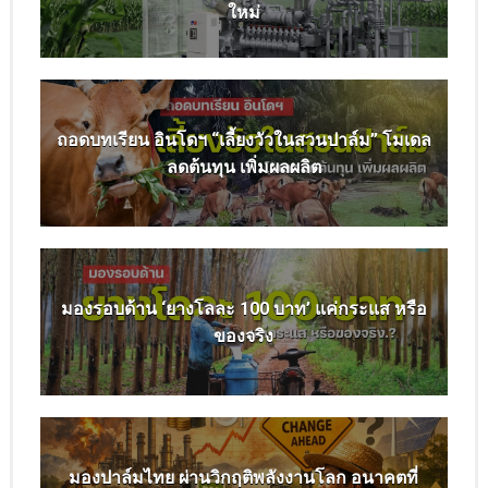
ใหม่
ถอดบทเรียน อินโดฯ “เลี้ยงวัวในสวนปาล์ม” โมเดล
ลดต้นทุน เพิ่มผลผลิต
มองรอบด้าน ‘ยางโลละ 100 บาท’ แค่กระแส หรือ
ของจริง
มองปาล์มไทย ผ่านวิกฤติพลังงานโลก อนาคตที่