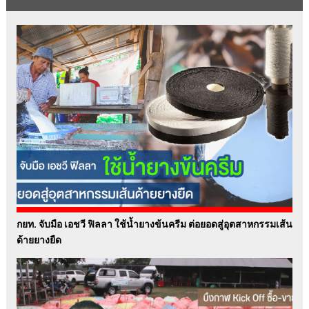
กยท. จับมือ เอชวี ฟิลลา ใช้น้ำยางข้นครีม ต่อยอดสู่อุตสาหกรรมเส้น
ด้ายยางยืด