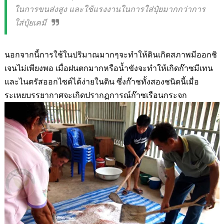
ในการขนส่งสูง และใช้แรงงานในการใส่ปุ๋ยมากกว่าการ
ใส่ปุ๋ยเคมี
นอกจากนี้การใช้ในปริมาณมากๆจะทำให้ดินเกิดสภาพมีออกชิ
เจนไม่เพียงพอ เมื่อฝนตกมากหรือน้ำขังจะทำให้เกิดก๊าซมีเทน
และไนตรัสออกไซด์ได้ง่ายในดิน ซึ่งก๊าชทั้งสองชนิดนี้เมื่อ
ระเหยบรรยากาศจะเกิดปรากฏการณ์ก๊าซเรือนกระจก