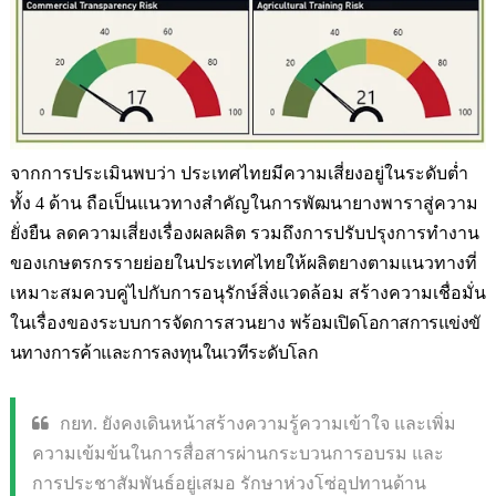
จากการประเมินพบว่า ประเทศไทยมีความเสี่ยงอยู่
ในระดับต่ำ
ทั้ง
4
ด้าน ถือเป็นแนวทางสำคัญในการพั
ฒนายางพาราสู่ความ
ยั่งยืน ลดความเสี่ยงเรื่องผลผลิต รวมถึงการปรับปรุ
งการทำงาน
ของเกษตรกรรายย่
อยในประเทศไทยให้ผลิ
ตยางตามแนวทางที่
เหมาะสมควบคู่
ไปกับการอนุรักษ์สิ่งแวดล้อม สร้างความเชื่อมั่น
ในเรื่
องของระบบการจัดการสวนยาง
พร้อมเปิดโอกาสการแข่งขั
นทางการค้าและการลงทุนในเวที
ระดับโลก
กยท. ยังคงเดินหน้า
สร้างความรู้
ความเข้าใจ และเพิ่ม
ความเข้มข้นในการสื่
อสารผ่านกระบวนการอบรม และ
การประชาสัมพันธ์อยู่เสมอ รักษา
ห่วงโซ่อุปทานด้
าน