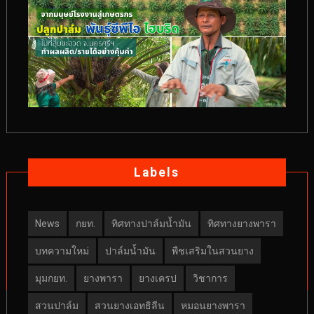
Labels
News
กยท.
ทิศทางปาล์มน้ำมัน
ทิศทางยางพารา
บทความใหม่
ปาล์มน้ำมัน
พืชเสริมในสวนยาง
มุมกยท.
ยางพารา
ยางเครป
วิชาการ
สวนปาล์ม
สวนยางเอทธิลีน
หมอนยางพารา