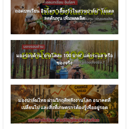
ถอดบทเรียน อินโดฯ “เลี้ยงวัวในสวนปาล์ม” โมเดล
ลดต้นทุน เพิ่มผลผลิต
มองรอบด้าน ‘ยางโลละ 100 บาท’ แค่กระแส หรือ
ของจริง
มองปาล์มไทย ผ่านวิกฤติพลังงานโลก อนาคตที่
เปลี่ยนไป และสิ่งที่เกษตรกรต้องรู้เพื่ออยู่รอด