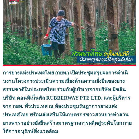
การยางแห่งประเทศไทย (กยท.) เปิดประชุมสรุปผลการดำเนิ
นงานโครงการประเมินความเสี่ยงด้
านความยั่งยืนของยาง
ธรรมชาติ
ในประเทศไทย ร่วมกับผู้บริหารจากบริษัท มิชลิ
น
บริษัท คอนทิเน็นทัล
RUBBERWAY PTE LTD.
และผู้บริหาร
จาก กยท. ทั่วประเทศ ณ ห้องประชุมรัษฎาการยางแห่
ง
ประเทศไทย พร้อม
ส่งเสริมให้
เกษตรกรชาวสวนยางทำสวน
ยางพาราอย่
างยั่งยืนสร้างมาตรฐานการผลิตสู่
ระดับโลกภาย
ใต้การอนุรักษ์สิ่
งแวดล้อม