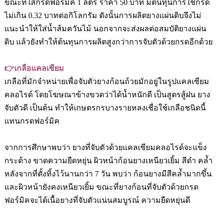
ขณะที่ใส่กรดฟอร์มิค
1
ลิตร ราคา
50
บาท มีต้นทุนการใช้กรด
ไม่เกิน
0.32
บาทต่อกิโลกรัม ดังนั้นการผลิตยางแผ่นดิบจึงไม่
แนะนำให้ใส่น้ำส้มควันไม้ นอกจากจะส่งผลต่อสมบัติยางแผ่น
ดิบ แล้วยังทำให้ต้นทุนการผลิตสูงกว่าการจับตัวด้วยกรดอีกด้วย
👉
เกลือแคลเซียม
เกลือที่มักจำหน่ายเพื่อจับตัวยางก้อนถ้วยมักอยู่ในรูปแคลเซียม
คลอไรด์ โดยโฆษณาข้างขวดว่าได้น้ำหนักดี เป็นสูตรสู้ฝน ยาง
จับตัวดี เป็นต้น ทำให้เกษตรกรบางรายหลงเชื่อใช้เกลือชนิดนี้
แทนกรดฟอร์มิค
จากการศึกษาพบว่า ยางที่จับตัวด้วยแคลเซียมคลอไรด์จะแข็ง
กระด้าง ขาดความยืดหยุ่น ผิวหน้าก้อนยางเหนียวเยิ้ม สี
ดำ คล้ำ
หลังจากที่ตั้งทิ้งไว้นานกว่า
7
วัน พบว่า ก้อนยางมีสีคล้ำมากขึ้น
และผิวหน้ายังคงเหนียวเยิ้ม ขณะที่ยางก้อนที่จับตัวด้วยกรด
ฟอร์มิคจะได้เนื้อยางที่จับตัวแน่นสมบูรณ์ ความยืดหยุ่นดี