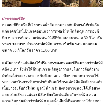
👉
กรดอะซีติค
กรดอะซีติกหรือที่เรียกกรดน้ำส้ม สามารถจับตัวยางได้เช่นกัน
แต่กรดชนิดนี้เป็นกรดอ่อนกว่ากรดฟอร์มิคมีกลิ่นฉุน กรดอะซี
ติค ทางการค้าความเข้มข้น
99.85%
แกลลอนขนาด
30
กิโลกรัม
ราคา
900
บาท ส่วนกรดฟอร์มิค ความเข้มข้น
94%
แกลลอน
ขนาด
35
กิโลกรัมราคา
1,300
บาท
แต่ในการทำแผ่นต้องใช้ปริมาตรของกรดอะซีติคมากกว่าฟอร์มิ
คถึง
2
เท่า จึงทำให้ต้นทุนการผลิตสูงกว่าและในการจับตัวยาง
ยังต้องใช้ระยะเวลาการจับตัวนานกว่า ซึ่งหากเกษตรกรจะใช้
ระยะเวลาในการจับตัวเท่ากับที่เคยใช้กรดฟอร์มิคจับตัวยางแล้ว
เนื้อยางจะจับตัวไม่สมบูรณ์ น้ำเซรั่มยังคงขาวขุ่นจะได้เนื้อยาง
อ่อน ส่วนสีของแผ่นจะมีสีเหลืองใสเช่นเดียวกับฟอร์มิค ส่วน
ความยืดหยุ่นต่ำกว่าฟอร์มิก และน้ำเสียที่เกิดจากการใช้กรดอะ