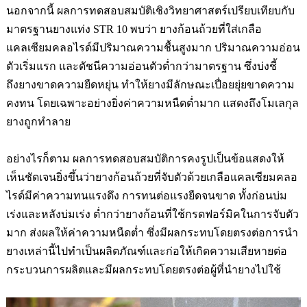
นอกจากนี้ ผลการทดสอบสมบัติเชิงวิทยาศาสตร์เปรียบเทียบกับ
มาตรฐานยางแท่ง
STR 10
พบว่า ยางก้อนถ้วยที่ใส่เกลือ
แคลเซียมคลอไรด์มีปริมาณความชื้นสูงมาก ปริมาณความอ่อน
ตัวเริ่มแรก และดัชนีความอ่อนตัวต่ำกว่ามาตรฐาน ซึ่งบ่งชี้
ถึงยางขาดความยืดหยุ่น ทำให้ยางมีลักษณะเปื่อยยุ่ยขาดความ
คงทน โดยเฉพาะอย่างยิ่งค่าความหนืดต่ำมาก แสดงถึงโมเลกุล
ยางถูกทำลาย
อย่างไรก็ตาม ผลการทดสอบสมบัติการคงรูปเป็นข้อแสดงให้
เห็นชัดเจนยิ่งขึ้นว่ายางก้อนถ้วยที่จับตัวด้วยเกลือแคลเซียมคลอ
ไรด์มีค่าความทนแรงดึง การทนต่อแรงยืดจนขาด ทั้งก่อนบ่ม
เร่งและหลังบ่มเร่ง ต่ำกว่ายางก้อนที่ใช้กรดฟอร์มิคในการ
จับตัว
มาก ส่งผลให้ค่าความหนืดต่ำ ซึ่งมีผลกระทบโดยตรงต่อการนำ
ยางเหล่านี้ไปทำเป็นผลิตภัณฑ์และก่อให้เกิดความเสียหายต่อ
กระบวนการผลิตและมีผลกระทบโดยตรงต่อผู้ที่นำยางไปใช้