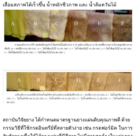
เสื่อมสภาพได้เร็วขึ้น น้ำหมักชีวภาพ และ น้ำส้มควันไม้
สถาบันวิจัยยาง ได้กำหนดมาตรฐานยางแผ่นดิบคุณภาพดี ด้วย
กรรมวิธีที่ใช้กรดอินทรีย์ที่สลายตัวง่าย เช่น กรดฟอร์มิค ในการ