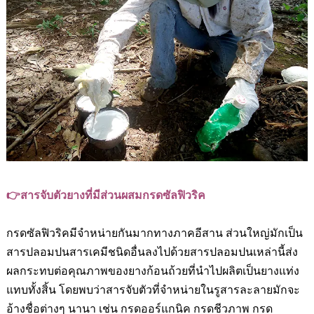
👉สารจับตัวยางที่มีส่วนผสมกรดซัลฟิวริค
กรดซัลฟิวริคมีจำหน่ายกันมากทางภาคอีสาน ส่วนใหญ่มักเป็น
สารปลอมปนสารเคมีชนิดอื่นลงไปด้วยสารปลอมปนเหล่านี้ส่ง
ผลกระทบต่อคุณภาพของยางก้อนถ้วยที่นำไปผลิตเป็นยางแท่ง
แทบทั้งสิ้น โดยพบว่าสารจับตัวที่จำหน่ายในรูสารละลายมักจะ
อ้างชื่อต่างๆ นานา เช่น กรดออร์แกนิค กรดชีวภาพ กรด