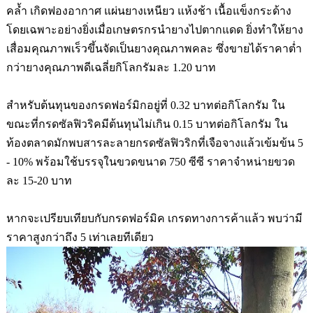
คล้ำ เกิดฟองอากาศ แผ่นยางเหนียว แห้งช้า เนื้อแข็งกระด้าง
โดยเฉพาะอย่างยิ่งเมื่อเกษตรกรนำยางไปตากแดด ยิ่งทำให้ยาง
เสื่อมคุณภาพเร็วขึ้นจัดเป็นยางคุณภาพคละ ซึ่งขายได้ราคาต่ำ
กว่ายางคุณภาพดีเฉลี่ยกิโลกรัมละ
1.20
บาท
สำหรับต้นทุนของกรดฟอร์มิกอยู่ที่
0.32
บาทต่อกิโลกรัม
ใน
ขณะที่กรดซัลฟิวริคมีต้นทุนไม่เกิน
0.15
บาทต่อกิโลกรัม ใน
ท้องตลาดมักพบสารละลายกรดซัลฟิวริกที่เจือจางแล้วเข้มข้น
5
- 10%
พร้อมใช้บรรจุในขวดขนาด
750
ซีซี ราคาจำหน่ายขวด
ละ
15-20
บาท
หากจะเปรียบเทียบกับกรดฟอร์มิค เกรดทางการค้าแล้ว พบว่ามี
ราคาสูงกว่าถึง
5
เท่าเลยทีเดียว