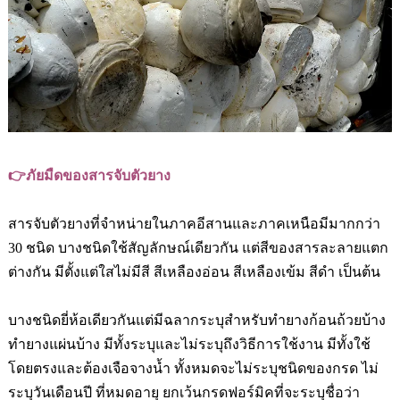
👉
ภัยมืดของสารจับตัวยาง
สารจับตัวยางที่จำหน่ายในภาคอีสานและภาคเหนือมีมากกว่า
30
ชนิด บางชนิดใช้สัญลักษณ์เดียวกัน แต่สีของสารละลายแตก
ต่างกัน มีตั้งแต่ใสไม่มีสี สีเหลืองอ่อน สีเหลืองเข้ม สีด
เป็นต้น
บางชนิดยี่ห้อเดียวกันแต่มีฉลากระบุสำหรับท
ยางก้อนถ้วยบ้าง
ท
ยางแผ่นบ้าง มีทั้งระบุและไม่ระบุถึงวิธีการใช้งาน มีทั้ง
ใช้
โดยตรงและต้องเจือจางน
ทั้งหมดจะไม่ระบุชนิดของกรด ไม่
ระบุวันเดือนปี ที่หมดอายุ ยกเว้นกรดฟอร์มิคที่จะระบุชื่อว่า