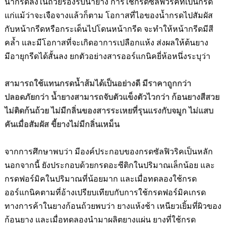
น้ำกรดลงในถ้วยรองรับน้ำยาง การใช้กรดซัลฟิวริคที่เป็นกรด
แก่แม้ว่าจะเจือจางแล้วก็ตาม โอกาสที่ไอของน้ำกรดไปสัมผัส
กับหน้ากรีดหรือกระเด็นไปโดนหน้ากรีด จะทำให้หน้ากรีดมีสี
คล้ำ และมีโอกาสที่จะเกิดอาการเปลือกแห้ง ส่งผลให้ต้นยาง
มีอายุกรีดได้สั้นลง
ยกตัวอย่างสารออร์แกนิคยี่ห้อหนึ่งระบุว่า
สามารถใช้แทนกรดน้ำส้มได้เป็นอย่างดี มีราคาถูกกว่า
ปลอดภัยกว่า น้ำยางสามารถจับตัวแข็งตัวไวกว่า ก้อนยางสีสวย
ไม่ติดก้นถ้วย ไม่มีกลิ่นของสารระเหยที่รุนแรงกับจมูก ไม่แสบ
คันเมื่อสัมผัส ขี้ยางไม่มีกลิ่นเหม็น
จากการศึกษาพบว่า มีองค์ประกอบของกรดซัลฟิวริคเป็นหลัก
นอกจากนี้ ยังประกอบด้วยกรดอะซีติกในปริมาณเล็กน้อย และ
กรดฟอร์มิคในปริมาณที่น้อยมาก และเมื่อทดลองใช้กรด
ออร์แกนิคตามที่อ้างเปรียบเทียบกับการใช้กรดฟอร์มิคเกรด
ทางการค้าในยางก้อนถ้วยพบว่า ยางแห้งช้า เหนียวเยิ้มที่ผิวของ
ก้อนยาง และเมื่อทดลองนำมาผลิตยางแผ่น ยางที่ใช้กรด