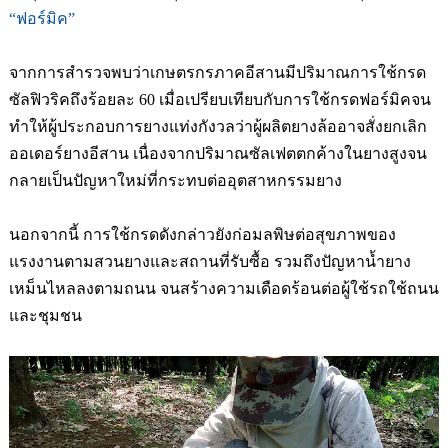
“
ฟอร์มิค
”
จากการส
รวจพบว่าเกษตรกรภาคอีสานมีปริมาณการใช้กรด
ซัลฟิวริคถึงร้อยละ
60
เมื่อเปรียบเทียบกับการใช้กรดฟอร์มิคจน
ทำให้ผู้ประกอบการยางแท่งกังวลว่าผู้ผลิตยางล้ออาจสั่งยกเลิก
ออเดอร์ยางอีสาน เนื่องจากปริมาณซัลเฟตตกค้างใน
ยางสูงจน
กลายเป็นปัญหาใหม่ที่กระทบต่ออุตสาหกรรมยาง
นอกจากนี้ การใช้กรดดังกล่าวยังก่อมลพิษต่อสุขภาพของ
แรงงานตามสวนยางและสถานที่รับซื้อ รวมถึงปัญหาน้ำยาง
เหม็นไหลลงตามถนน จนสร้างความเดือดร้อนต่อผู้ใช้รถใช้ถนน
และชุมชน