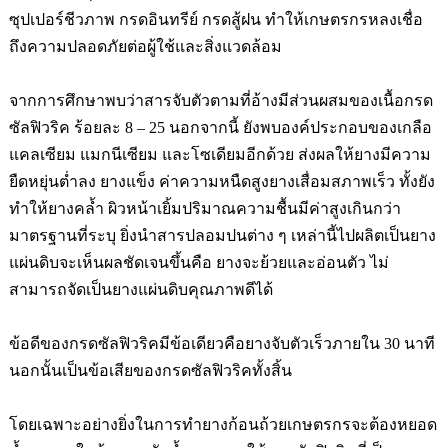
ซุปเปอร์ชีวภาพ กรดอินทรีย์ กรดสู้ฝน ทำให้เกษตรกรหลงเชื่อ
ถึงความปลอดภัยต่อผู้ใช้และสิ่งแวดล้อม
จากการศึกษาพบว่าสารจับตัวตามที่อ้างมีส่วนผสมของเนื้อกรด
ซัลฟิวริค ร้อยละ
8 – 25
นอกจากนี้ ยังพบองค์ประกอบของ
เกลือ
แคลเซียม แมกนีเซียม และโซเดียมอีกด้วย ส่งผลให้ยางมีความ
ยืดหยุ่นต่ำลง ยางแข็ง ค่าความหนืดสูงยางเสื่อมสภาพเร็ว ทั้งยัง
ทำให้ยางคล้ำ ผิวหน้าเยิ้มปริมาณความชื้นมีค่าสูงเกินกว่า
มาตรฐานที่ระบุ ยิ่งนำสารปลอมปนต่าง ๆ เหล่านี้ไปผลิตเป็นยาง
แผ่นดิบจะเห็นผลชัดเจนขึ้นคือ ยางจะย้วยและอ่อนตัว ไม่
สามารถจัดเป็นยางแผ่นดิบคุณภาพดีได้
ข้อดีของกรดซัลฟิวริคมีข้อเดียวคือยางจับตัวเร็วภายใน
30
นาที
นอกนั้นเป็นข้อเสียของกรดซัลฟิวริคทั้งสิ้น
โดยเฉพาะอย่างยิ่งในการทำยางก้อนถ้วยเกษตรกรจะต้องหยอด