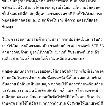
90%
ขึ้นอยู่กับบริษัทผู้ผลิต นับว่ากรดฟอร์มิคเป็นกรดอินทรีย์
ชนิดเดียวที่จับตัวยางได้อย่างสมบูรณ์ เนื้อยางมีความยืดหยุ่นดี
ซึ่งเป็นสมบัติที่สำคัญที่สุดของยางธรรมชาติ อีกทั้งไม่ส่งผลกระ
ทบต่อสิ่งแวดล้อมและไม่ตกค้างในยาง มีความปลอดภัยค่อน
ข้างสูง
ในวงการอุตสาหกรรมด้านยางพารา กรดฟอร์มิคเป็นสารจับตัว
ยางใช้ในการผลิตยางแผ่นดิบ ยางก้อนถ้วย และยางแท่ง
STR 5L
สามารถจับตัวสมบูรณ์ได้ภายใน
45
นาที สีของยางที่แห้งแล้ว
เหลืองสวย ไม่คล้ำยางแห้งเร็ว ไม่เหนียวเหนอะหนะ
แต่ยังพบเกษตรกรรายย่อยยังคงใช้กรดซัลฟิวริค หรือที่เรียกกรด
กำมะถัน ในการทำยางแผ่น ซึ่งกรดชนิดนี้เป็นกรดแก่ค่อนข้าง
อันตราย มีกลิ่นเหม็นแสบจมูก หากจะใช้ในการทำยางก้อนถ้วย
จะส่งผลกระทบต่อหน้ากรีด เกิดสีดำคล้ำ เพราะไอของกรดมี
เกลือซัลเฟตจะเปลี่ยนสภาพเป็นซัลไฟด์ที่มีสีคล้ำ และยังพบว่า
เกษตรกรมักใช้ในอัตรามากกว่ากำหนด ซึ่งส่งผลให้แผ่นยางมีสี