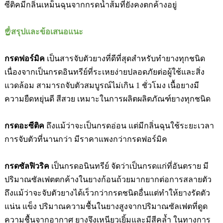
ซีติคมีกลิ่นเหม็นฉุนจากกรดน้ำส้มที่ยังคงตกค้างอยู่
☝สรุปและข้อเสนอแนะ
กรดฟอร์มิค
เป็นสารจับตัวยางที่ดีที่สุดสำหรับทำยางทุกชนิด
เนื่องจากเป็นกรดอินทรีย์ที่ระเหยง่ายปลอดภัยต่อผู้ใช้และสิ่ง
แวดล้อม สามารถจับตัวสมบูรณ์ไม่เกิน
1
ชั่วโมง เนื้อยางมี
ความยืดหยุ่นดี สีสวย เหมาะในการผลิตผลิตภัณฑ์ยางทุกชนิด
กรดอะซีติค
ถึงแม้ว่าจะเป็นกรดอ่อน แต่มีกลิ่นฉุนใช้ระยะเวลา
การจับตัวที่นานกว่า มีราคาแพงกว่ากรดฟอร์มิค
กรดซัลฟิวริค
เป็นกรดอนินทรีย์ จัดว่าเป็นกรดแก่ที่อันตราย มี
ปริมาณซัลเฟตตกค้างในยางก้อนถ้วยมากยากต่อการสลายตัว
ถึงแม้ว่าจะจับตัวยางได้เร็วกว่ากรดชนิดอื่นแต่ทำให้ยางรัดตัว
แน่น แข็ง ปริมาณความชื้นในยางสูงจากปริมาณซัลเฟตที่ดูด
ความชื้นจากอากาศ ยางจึงเหนียวเยิ้มและมีสีคล้ำ ในทางการ