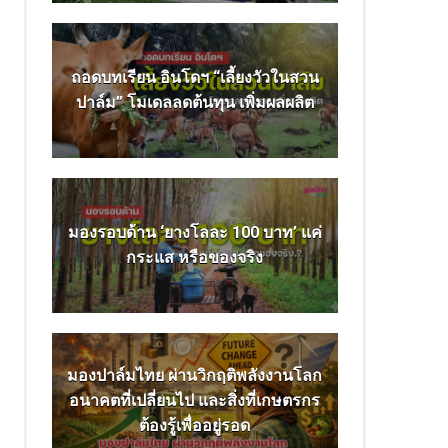
ถอดบทเรียน อินโดฯ “เลี้ยงวัวในสวน
ปาล์ม” โมเดลลดต้นทุน เพิ่มผลผลิต
มองรอบด้าน ‘ยางโลละ 100 บาท’ แค่
กระแส หรือของจริง
มองปาล์มไทย ผ่านวิกฤติพลังงานโลก
อนาคตที่เปลี่ยนไป และสิ่งที่เกษตรกร
ต้องรู้เพื่ออยู่รอด