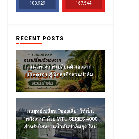
103,929
167,544
RECENT POSTS
แนวทางการเปลี่ยนตัวเองจาก
เกษตรกร สู่ นักธุรกิจสวนปาล์ม
กลยุทธ์เปลี่ยน “ของเสีย” ให้เป็น
“พลังงาน” ด้วย MTU SERIES 4000
สำหรับโรงงานน้ำมันปาล์มยุคใหม่