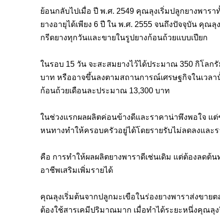
ย้อนกลับไปเมื่อ ปี พ.ศ.
2549
คุณลุงเริ่มปลูกยางพาร
ยางอายุได้เพียง
6
ปี ใน พ.ศ.
2555
จนถึงปัจจุบัน คุณล
กรีดยางทุกวันและขายในรูปยางก้อนถ้วยแบบเปียก
ในรอบ
15
วัน จะสะสมยางไว้ได้ประมาณ
350
กิโลกร
บาท หรืออาจขึ้นลงตามสถานการณ์เศรษฐกิจในเวลานั
ก้อนถ้วยเดือนละประมาณ
13,300
บาท
ในช่วงแรกผลผลิตค่อนข้างดีและราคาน่าพึงพอใจ แต่ช่
หนทางทำให้ครอบครัวอยู่ได้โดยรายรับไม่ลดลงและราย
คือ การทำให้ผลผลิตยางพาราดีเช่นเดิม แต่ต้องลดต้นทุ
อาชีพเสริมเพิ่มรายได้
คุณลุงเริ่มต้นจากปลูกมะเขือในร่องยางพาราส่งขา
ต้องใช้สารเคมีปริมาณมาก เมื่อทำได้ระยะหนึ่งคุณ