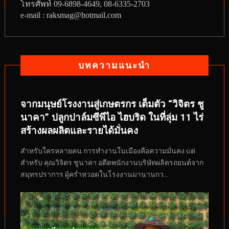
โทรศัพท์
09-6898-4649, 08-6335-2703
e-mail : raksmag@hotmail.com
บทความแนะนำ
จากมนุษย์โรงงานสู่เกษตรกร เต็มตัว “วิจิตร ชู
นาคา” ปลูกปาล์มซีพีไอ ไฮบริด ในที่ลุ่ม 11 ไร่
สร้างผลผลิตและรายได้มั่นคง
สำหรับใครหลายคน การทำงานในเมืองคือความมั่นคง แต่
สำหรับ คุณวิจิตร ชูนาคา อดีตพนักงานบริษัทผลิตรถยนต์จาก
สมุทรปราการ ผู้คร่ำหวอดในโรงงานมานานกว...