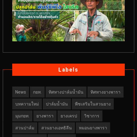
Labels
News
กยท.
ทิศทางปาล์มน้ำมัน
ทิศทางยางพารา
บทความใหม่
ปาล์มน้ำมัน
พืชเสริมในสวนยาง
มุมกยท.
ยางพารา
ยางเครป
วิชาการ
สวนปาล์ม
สวนยางเอทธิลีน
หมอนยางพารา