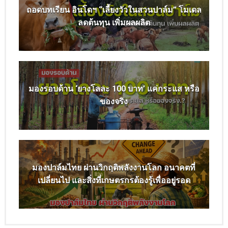
ถอดบทเรียน อินโดฯ “เลี้ยงวัวในสวนปาล์ม” โมเดล
ลดต้นทุน เพิ่มผลผลิต
มองรอบด้าน ‘ยางโลละ 100 บาท’ แค่กระแส หรือ
ของจริง
มองปาล์มไทย ผ่านวิกฤติพลังงานโลก อนาคตที่
เปลี่ยนไป และสิ่งที่เกษตรกรต้องรู้เพื่ออยู่รอด