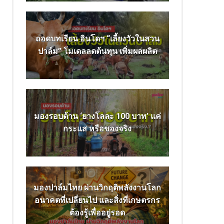
ถอดบทเรียน อินโดฯ “เลี้ยงวัวในสวน
ปาล์ม” โมเดลลดต้นทุน เพิ่มผลผลิต
มองรอบด้าน ‘ยางโลละ 100 บาท’ แค่
กระแส หรือของจริง
มองปาล์มไทย ผ่านวิกฤติพลังงานโลก
อนาคตที่เปลี่ยนไป และสิ่งที่เกษตรกร
ต้องรู้เพื่ออยู่รอด