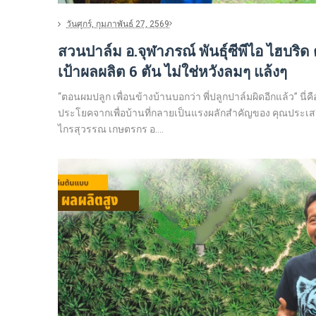
วันศุกร์, กุมภาพันธ์ 27, 2569
สวนปาล์ม อ.จุฬาภรณ์ พันธุ์ซีพีไอ ไฮบริด ต
เป้าผลผลิต 6 ตัน ไม่ใช่หวังลมๆ แล้งๆ
“ตอนผมปลูก เพื่อนข้างบ้านบอกว่า พี่ปลูกปาล์มผิดอีกแล้ว” นี่คื
ประโยคจากเพื่อบ้านที่กลายเป็นแรงผลักสำคัญของ คุณประเส
ไกรสุวรรณ เกษตรกร อ....