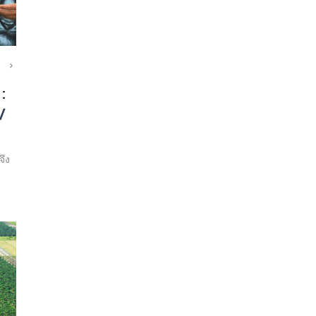
:
/
จึง