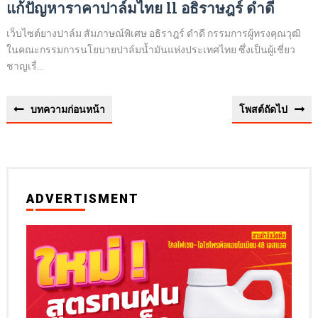
แก้ปัญหาราคาปาล์มไทย ll อธิราษฎร์ ดำดี
เว็บไซต์ยางปาล์ม สัมภาษณ์พิเศษ อธิราฎร์ ดำดี กรรมการผู้ทรงคุณวุฒิ
ในคณะกรรมการนโยบายปาล์มน้ำมันแห่งประเทศไทย ซึ่งเป็นผู้เชี่ยว
ชาญเรื่...
บทความก่อนหน้า
โพสต์ถัดไป
ADVERTISMENT