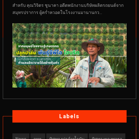
สำหรับ คุณวิจิตร ชูนาคา อดีตพนักงานบริษัทผลิตรถยนต์จาก
สมุทรปราการ ผู้คร่ำหวอดในโรงงานมานานกว...
Labels
News
กยท.
ทิศทางปาล์มน้ำมัน
ทิศทางยางพารา