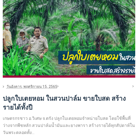
วันอังคาร, พฤศจิกายน 15, 2565
ปลูกใบเตยหอม ในสวนปาล์ม ขายใบสด สร้าง
รายได้ทั้งปี
เกษตรกรชาว อ.วิเศษ จ.ตรัง ปลูกใบเตยหอมจำหน่ายใบสด โดยใช้พื้นที่
ว่างจากพืชหลัก สวนปาล์มน้ำมันและยางพารา สร้างรายได้ทุกสัปดาห์ใน
วันพระตลอดทั้ง...