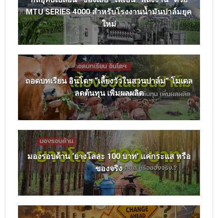
MTU SERIES 4000 สำหรับโรงงานน้ำมันปาล์มยุค
ใหม่
ถอดบทเรียน อินโดฯ “เลี้ยงวัวในสวนปาล์ม” โมเดล
ลดต้นทุน เพิ่มผลผลิต
มองรอบด้าน ‘ยางโลละ 100 บาท’ แค่กระแส หรือ
ของจริง