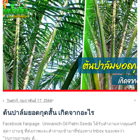
วันศุกร์, กุมภาพันธ์ 17, 2566
ต้นปาล์มยอดกุดสั้น เกิดจากอะไร
Facebook fanpage : Univanich Oil Palm Seeds ได้รับคำถามจากคุณศรี
สุดา ปานชู ที่ส่งภาพและคำถามเข้ามาที่ช่องทาง Inbox ของเพจว่า
“รบกวนถามค่ะ ต้...