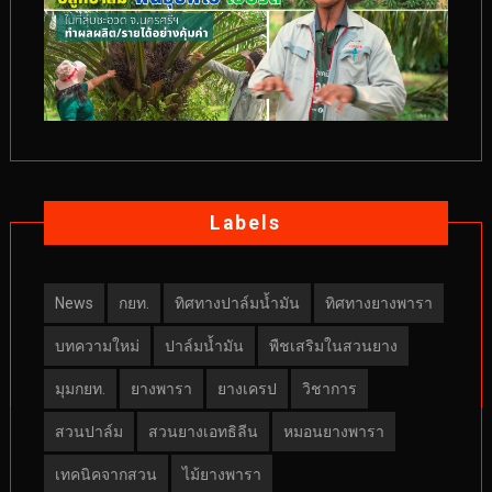
Labels
News
กยท.
ทิศทางปาล์มน้ำมัน
ทิศทางยางพารา
บทความใหม่
ปาล์มน้ำมัน
พืชเสริมในสวนยาง
มุมกยท.
ยางพารา
ยางเครป
วิชาการ
สวนปาล์ม
สวนยางเอทธิลีน
หมอนยางพารา
เทคนิคจากสวน
ไม้ยางพารา