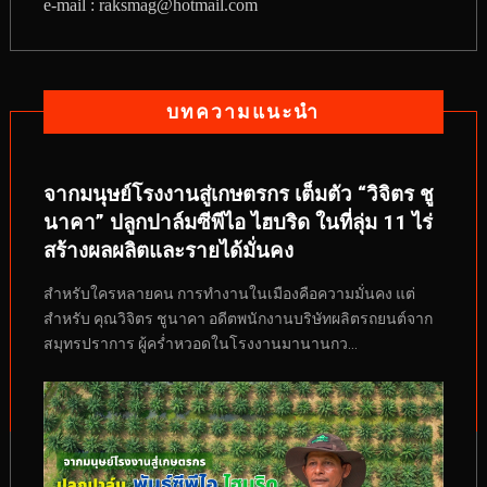
e-mail : raksmag@hotmail.com
บทความแนะนำ
จากมนุษย์โรงงานสู่เกษตรกร เต็มตัว “วิจิตร ชู
นาคา” ปลูกปาล์มซีพีไอ ไฮบริด ในที่ลุ่ม 11 ไร่
สร้างผลผลิตและรายได้มั่นคง
สำหรับใครหลายคน การทำงานในเมืองคือความมั่นคง แต่
สำหรับ คุณวิจิตร ชูนาคา อดีตพนักงานบริษัทผลิตรถยนต์จาก
สมุทรปราการ ผู้คร่ำหวอดในโรงงานมานานกว...