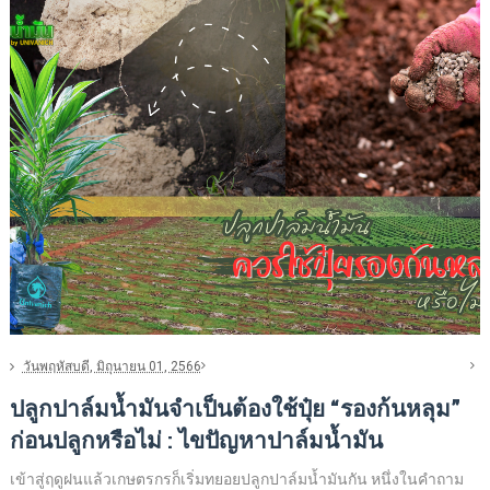
วันพฤหัสบดี, มิถุนายน 01, 2566
ปลูกปาล์มน้ำมันจำเป็นต้องใช้ปุ๋ย “รองก้นหลุม”
ก่อนปลูกหรือไม่ : ไขปัญหาปาล์มน้ำมัน
เข้าสู่ฤดูฝนแล้วเกษตรกรก็เริ่มทยอยปลูกปาล์มน้ำมันกัน หนึ่งในคำถาม